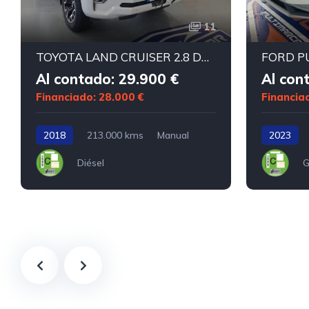
11
TOYOTA LAND CRUISER 2.8 D4D VX
Al contado: 29.900 €
Al con
Financiado: 28.000 €
Financia
2018
213.000 kms
Manual
2023
Diésel
G