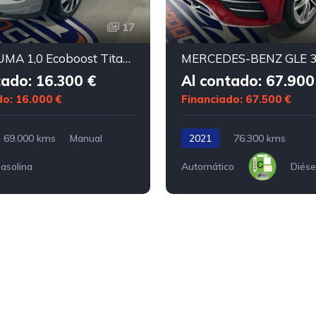
17
FORD PUMA 1,0 Ecoboost Titanium 125pk
tado: 16.300 €
Al contado: 67.900
do: 16.000 €
Financiado: 67.500 €
69.000 kms
Manual
2021
76.300 kms
asolina
Automático
Diése