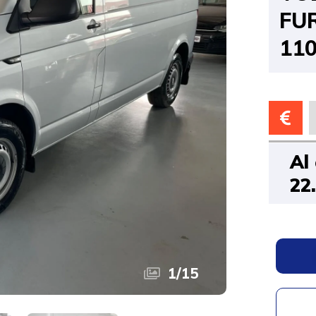
FU
11
Al
22
1
/
15