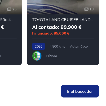
25
13
MERCEDES-BENZ GLE 350d 4matic
TOYOTA LAND CRUISER LAND CRUISER 250 HYBRID 48V VXL 5P
 €
Al contado: 89.900 €
Financiado: 85.000 €
2026
4.800 kms
Automático
l
Híbrido
Ir al buscador