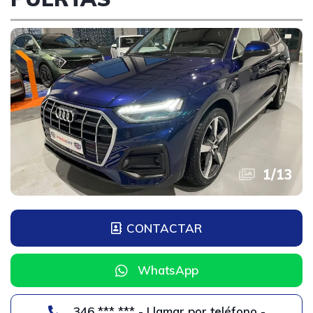
1
/
13
CONTACTAR
WhatsApp
346 *** *** - Llamar por teléfono -