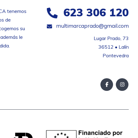
623 306 120
CA tenemos
os de
multimarcaprado@gmail.com
ecogemos su
 además le
Lugar Prado, 73

dida.
36512 • Lalín

Pontevedra