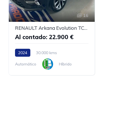
16
RENAULT Arkana Evolution TCe 103kW140CV EDC mild hybr
Al contado: 22.900 €
2024
30.000 kms
Automático
Híbrido