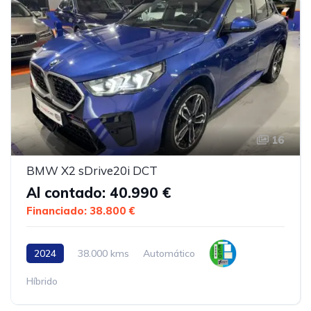
16
BMW X2 sDrive20i DCT
Al contado: 40.990 €
Financiado: 38.800 €
2024
38.000 kms
Automático
Híbrido