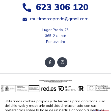
623 306 120
multimarcaprado@gmail.com
Lugar Prado, 73

36512 • Lalín

Pontevedra
Utilizamos cookies propias y de terceros para analizar el uso
Aviso Legal
Política de Privacidad
Política de Cookies
del sitio web y mostrarle publicidad relacionada con sus
preferencias sobre la base de un perfil elaborado a partir de
Accesibilidad